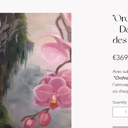
"Or
– D
des
€369
Avec sub
"Orchid
l’atmosp
où chaq
nourrir 
Quantity
sur toil
lumière
à une b
un écrin