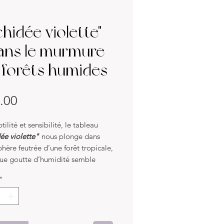
chidée violette"
ans le murmure
 forêts humides
Price
.00
tilité et sensibilité, le tableau
ée violette"
nous plonge dans
hère feutrée d’une forêt tropicale,
ue goutte d’humidité semble
une vie secrète. Réalisée à l’huile
*
e, cette œuvre délicate met en
 une orchidée sauvage, suspendue
ranche couverte de mousse, dans
 végétal presque irréel.