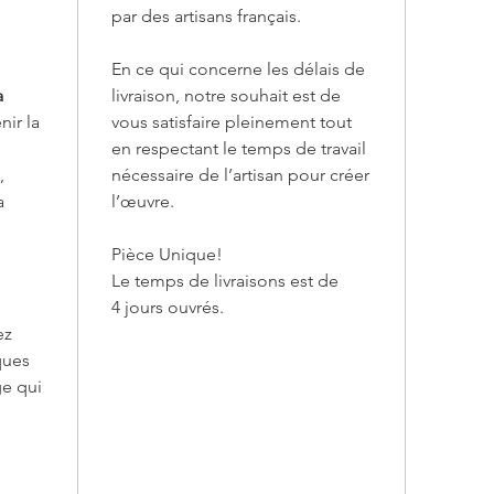
par des artisans français.
Enca
peint
En ce qui concerne les délais de
Fixat
a
livraison, notre souhait est de
inclu
nir la
vous satisfaire pleinement tout
Coul
en respectant le temps de travail
prof
,
nécessaire de l’artisan pour créer
Signa
Certi
a
l’œuvre.
Œuvre
repro
Pièce Unique!
Le temps de livraisons est de
Points fo
4 jours ouvrés.
Œuvr
ez
espac
ques
Harm
ge qui
douc
Peint
l’hui
tradi