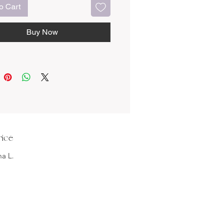
o Cart
rs aux teintes mauves et rose
 se déploient avec grâce sur un
Buy Now
meux, invitant le regard à
er sur les détails fins de chaque
’artiste capte ici l’équilibre fragile
stère et lumière, entre solitude et
turel. Une composition intime,
e, qui célèbre la beauté cachée
ts humides.
istiques :
rice
 de l'œuvre :
Orchidée violette
e :
2025
na L.
iau :
Huile sur toile
nsions :
50 x 40 x 1,7 cm
 :
Floral poétique, végétation
cale
rt :
Toile montée sur châssis en