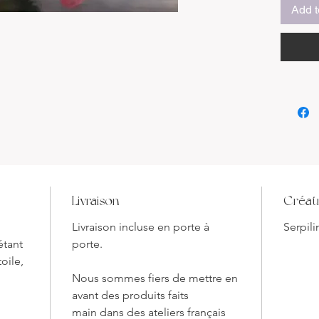
Add t
Ses fleu
profond
fond bru
s’attard
pétale. L
entre my
éclat na
apaisant
des forê
Caractér
Livraison
Créat
Titre
Anné
Livraison incluse en porte à
Serpili
Matér
étant
porte.
Dime
oile,
Style
Nous sommes fiers de mettre en
tropi
avant des produits faits
Suppo
main dans des ateliers français
bois