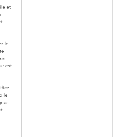
Atmo
ile et
poét
u
Œuvr
et
mura
Invitez 
z le
tropicau
te
"Orchid
 en
finesse 
ur est
de la na
ifiez
oile
gnes
et