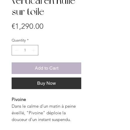
vertical en huile
sur toile
Price
€1,290.00
Quantity
*
Add to Cart
Buy Now
Pivoine
Dans le calme d’un matin à peine
éveillé, "Pivoine" déploie la
douceur d’un instant suspendu.
Trois fleurs s’élèvent dans un souffle,