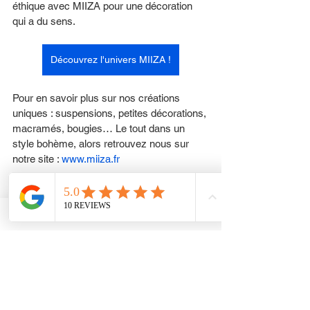
éthique avec MIIZA pour une décoration 
qui a du sens.
Découvrez l'univers MIIZA !
Pour en savoir plus sur nos créations 
uniques : suspensions, petites décorations, 
macramés, bougies… Le tout dans un 
style bohème, alors retrouvez nous sur 
notre site : 
www.miiza.fr
De la décoration artisanale faite main et « 
made in France » ou créée dans des 
villages Asiatiques. 
Vous ne pouvez pas vous tromper avec 
une carte cadeau. Choisissez un montant 
et écrivez un message personnalisé pour 
rendre ce cadeau unique