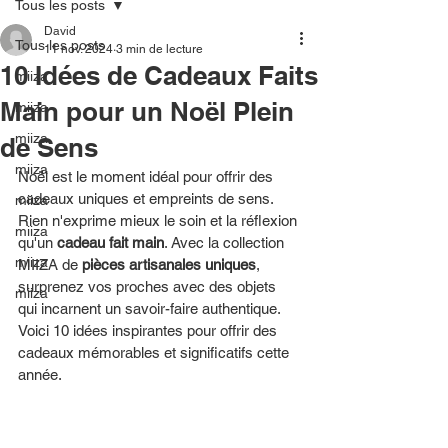
Tous les posts
David
Tous les posts
11 nov. 2024
3 min de lecture
10 Idées de Cadeaux Faits
miiza
Main pour un Noël Plein
miiza
miiza
de Sens
miiza
Noël est le moment idéal pour offrir des 
cadeaux uniques et empreints de sens. 
miiza
Rien n'exprime mieux le soin et la réflexion 
miiza
qu'un 
cadeau fait main
. Avec la collection 
miiza
MIIZA de 
pièces artisanales uniques
, 
surprenez vos proches avec des objets 
miiza
qui incarnent un savoir-faire authentique. 
Voici 10 idées inspirantes pour offrir des 
cadeaux mémorables et significatifs cette 
année.