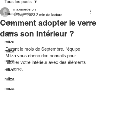
Tous les posts
maximederon
Tous les posts
18 sept. 2023
2 min de lecture
Comment adopter le verre
miiza
dans son intérieur ?
miiza
miiza
Durant le mois de Septembre, l'équipe 
miiza
Miiza vous donne des conseils pour 
miiza
habiller votre intérieur avec des éléments 
en verre.
miiza
miiza
miiza