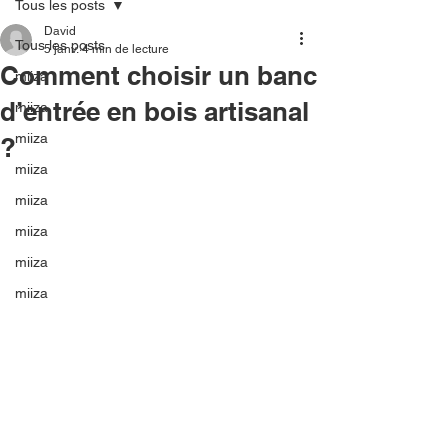
Tous les posts
David
Tous les posts
5 janv.
4 min de lecture
Comment choisir un banc
miiza
d’entrée en bois artisanal
miiza
miiza
?
miiza
miiza
miiza
miiza
miiza