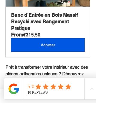
Banc d'Entrée en Bois Massif 
Recyclé avec Rangement 
Pratique
From
€315.50
Acheter
Prêt à transformer votre intérieur avec des 
pièces artisanales uniques ? Découvrez 
notre sélection sur 
MIIZA
 et laissez-vous 
inspirer par l’artisanat du monde entier.
N'attendez plus - choisissez l'artisanat 
éthique avec MIIZA pour une décoration 
d'intérieur qui compte vraiment.
Découvrez l'univers MIIZA !