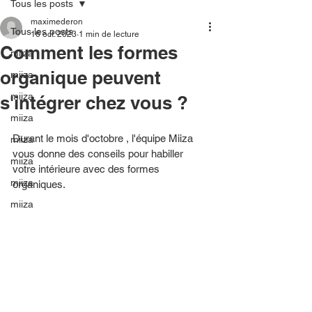
Tous les posts
maximederon
Tous les posts
16 oct. 2023
1 min de lecture
Comment les formes
miiza
organique peuvent
miiza
miiza
s'intégrer chez vous ?
miiza
Durant le mois d'octobre , l'équipe Miiza 
miiza
vous donne des conseils pour habiller 
miiza
votre intérieure avec des formes 
miiza
organiques.
miiza