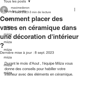
Tous les posts
maximederon
Tous les posts
14 août 2023
3 min de lecture
Comment placer des
miiza
vases en céramique dans
miiza
miiza
une décoration d'intérieur
miiza
?
miiza
Dernière mise à jour :
8 sept. 2023
miiza
Durant le mois d'Aout , l'équipe Miiza vous 
miiza
donne des conseils pour habiller votre 
miiza
intérieur avec des éléments en céramique. 