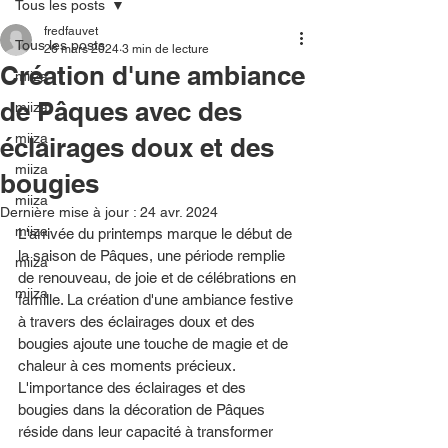
Tous les posts
fredfauvet
Tous les posts
26 mars 2024
3 min de lecture
Création d'une ambiance
miiza
de Pâques avec des
miiza
miiza
éclairages doux et des
miiza
bougies
miiza
Dernière mise à jour :
24 avr. 2024
miiza
L'arrivée du printemps marque le début de 
la saison de Pâques, une période remplie 
miiza
de renouveau, de joie et de célébrations en 
miiza
famille. La création d'une ambiance festive 
à travers des éclairages doux et des 
bougies ajoute une touche de magie et de 
chaleur à ces moments précieux. 
L'importance des éclairages et des 
bougies dans la décoration de Pâques 
réside dans leur capacité à transformer 