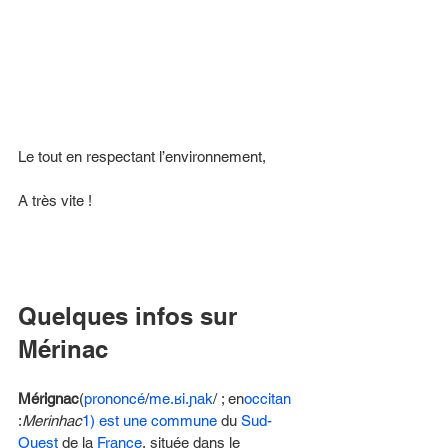
Le tout en respectant l’environnement,
A très vite ! 
Quelques infos sur 
Mérinac 
Mérignac
(
prononcé
/
m
e
.
ʁ
i
.
ɲ
a
k
/ ; en
occitan
:
Merinhac
1) est une 
commune
 du 
Sud-
Ouest
 de la 
France
, située dans le 