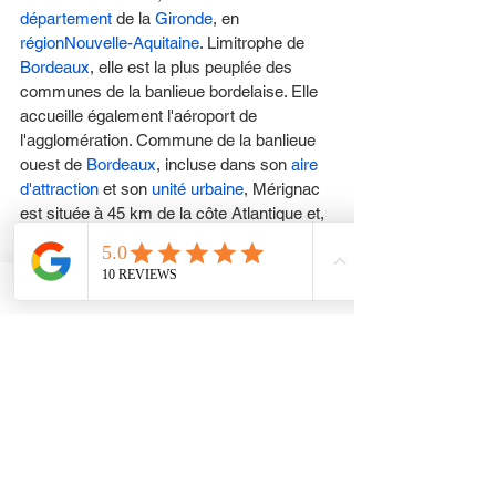
département
 de la 
Gironde
, en 
région
Nouvelle-Aquitaine
. Limitrophe de 
Bordeaux
, elle est la plus peuplée des 
communes de la banlieue bordelaise. Elle 
accueille également l'aéroport de 
l'agglomération. Commune de la banlieue 
ouest de 
Bordeaux
, incluse dans son 
aire 
d'attraction
 et son 
unité urbaine
, Mérignac 
est située à 45 km de la côte Atlantique et, 
par sa population, représente la deuxième 
plus grande ville de 
Gironde
 après 
Bordeaux
. 
La nature du sous-sol se compose 
d'une
stratification
complexe de matériaux 
sédimentaires du
Jurassique
, Crétacé et 
Tertiaire
2. Les forages révèlent d'abord une 
formation lithologique de sables et galets 
du 
Quaternaire
 sur 10 mètres de 
profondeur, puis de sables et calcaires 