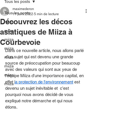
Tous les posts
maximederon
Tous les posts
11 janv. 2022
5 min de lecture
Découvrez les décos
miiza
asiatiques de Miiza à
miiza
miiza
Courbevoie
miiza
Dans ce nouvelle article, nous allons parlé 
d'un sujet qui est devenu une grande 
miiza
source de préoccupation pour beaucoup 
miiza
avec des valeurs qui sont aux yeux de 
miiza
l'équipe Miiza d'une importance capital, en 
effet 
la protection de l'environnement
 est 
miiza
devenu un sujet inévitable et  c'est 
pourquoi nous avons décidé de vous 
expliqué notre démarche et qui nous 
étions. 