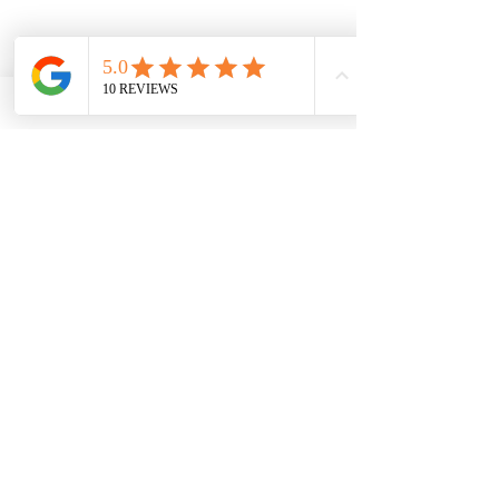
Courbevoie est une ville située en proche 
banlieue ouest de Paris, à deux kilomètres 
des limites de la capitale. Elle s'étend sur 
la rive gauche de la Seine, du quartier de la 
Défense au sud, qui occupe une partie de 
son territoire, à Asnières-sur-Seine, au 
nord.
Venez découvrir Miiza