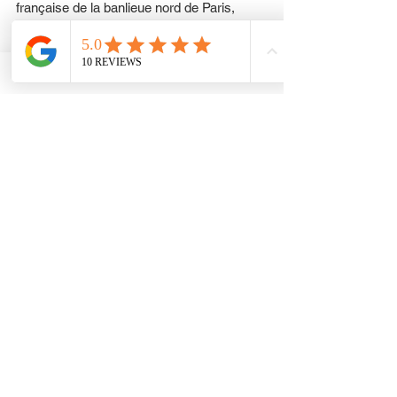
française de la banlieue nord de Paris, 
située dans l'arrondissement de Sarcelles, 
au sud-est du département du Val-d'Oise, 
dans l'agglomération parisienne en région 
Île-de-France. Ses habitants sont appelés 
les Gargeois et les Gargeoises. 
Ancien village rural, Garges-lès-Gonesse 
se transforme en une commune de 
banlieue au début du XX siècle mais c'est 
durant les années 1950 que la ville connaît 
de profondes mutations. C'est ainsi 
qu'avec Sarcelles, la ville vit l'édification 
des premiers grands ensembles français. 
La ville est désormais fortement urbanisée 
et située à proximité de l'aéroport de Paris-
Le Bourget. 