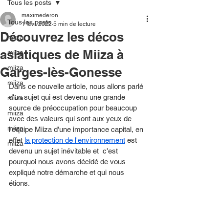
Tous les posts
maximederon
Tous les posts
1 févr. 2022
5 min de lecture
Découvrez les décos
miiza
asiatiques de Miiza à
miiza
miiza
Garges-lès-Gonesse
miiza
Dans ce nouvelle article, nous allons parlé 
d'un sujet qui est devenu une grande 
miiza
source de préoccupation pour beaucoup 
miiza
avec des valeurs qui sont aux yeux de 
miiza
l'équipe Miiza d'une importance capital, en 
effet 
la protection de l'environnement
 est 
miiza
devenu un sujet inévitable et  c'est 
pourquoi nous avons décidé de vous 
expliqué notre démarche et qui nous 
étions. 