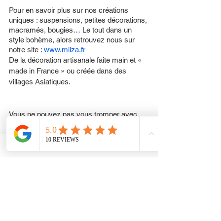
Pour en savoir plus sur nos créations 
uniques : suspensions, petites décorations, 
macramés, bougies… Le tout dans un 
style bohème, alors retrouvez nous sur 
notre site : 
www.miiza.fr
De la décoration artisanale faite main et « 
made in France » ou créée dans des 
villages Asiatiques.
Vous ne pouvez pas vous tromper avec 
une carte cadeau. Choisissez un montant 
et écrivez un message personnalisé pour 
rendre ce cadeau unique.