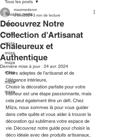
Tous les posts
maximederon
Tous les posts
8 avr. 2024
3 min de lecture
Découvrez Notre
miiza
Collection d'Artisanat
miiza
miiza
Chaleureux et
miiza
Authentique
miiza
Dernière mise à jour :
24 avr. 2024
miiza
Chers adeptes de l'artisanat et de 
l'élégance intérieure,
miiza
Choisir la décoration parfaite pour votre 
miiza
intérieur est une étape passionnante, mais 
cela peut également être un défi. Chez 
Miiza, nous sommes là pour vous guider 
dans cette quête et vous aider à trouver la 
décoration qui sublimera votre espace de 
vie. Découvrez notre guide pour choisir la 
déco idéale avec des produits artisanaux, 