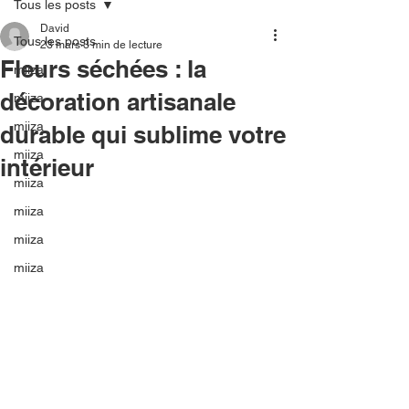
Tous les posts
David
Tous les posts
23 mars
3 min de lecture
Fleurs séchées : la
miiza
décoration artisanale
miiza
miiza
durable qui sublime votre
miiza
intérieur
miiza
miiza
miiza
miiza