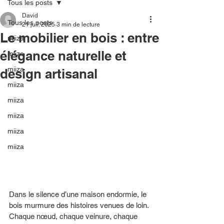
Tous les posts
David
Tous les posts
21 juil. 2025
3 min de lecture
Le mobilier en bois : entre
miiza
élégance naturelle et
miiza
miiza
design artisanal
miiza
miiza
miiza
miiza
miiza
Dans le silence d’une maison endormie, le 
bois murmure des histoires venues de loin. 
Chaque nœud, chaque veinure, chaque 