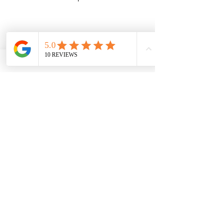
Le tout en respectant l’environnement, 
A très vite !
Carte Cadeau
Envie de passer à une décoration durable 
? Explorez notre collection artisanale dès 
maintenant sur 
MIIZA
 et découvrez 
comment vos choix peuvent faire une 