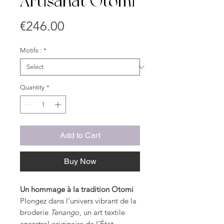
Artisanat Otomi
Price
€246.00
Motifs :
*
Quantity
*
Add to Cart
Buy Now
Un hommage à la tradition Otomi
Plongez dans l’univers vibrant de la
broderie
Tenango
, un art textile
ancestral originaire de l’État