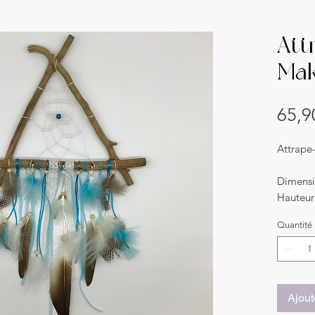
Att
Ma
65,9
Attrape
Dimensi
Hauteur
Largeur
Quantité
Matériau
Bois flo
ruban
Ajout
Descript