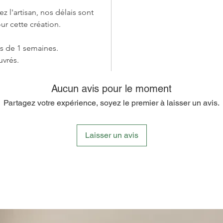
Composé 
hez l'artisan, nos délais sont
attrape-
ur cette création.
et marit
d'une hi
us de 1 semaines.
dimensi
uvrés.
les riva
Suspendu
Aucun avis pour le moment
cordons,
Partagez votre expérience, soyez le premier à laisser un avis.
plumes 
visuel d
élément
Laisser un avis
les rêves
Cet attr
qu'une s
l'esprit
célébran
beauté d
il devie