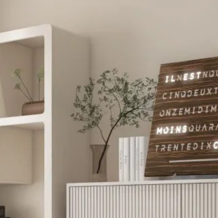
des aspi
touche 
Que ce 
votre s
cadeau 
triangul
l'artisa
créatio
reflet d
créativi
artisana
témoign