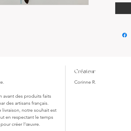
Découvre
notre co
triangu
allier l
du savoi
Chaque a
l'union 
artisana
Créateur
œuvre q
tout en 
te.
Corinne R.
Fabriqu
 avant des produits faits
est con
ar des artisans français.
rêves et
 livraison, notre souhait est
triangle
out en respectant le temps
d'harmon
n pour créer l’œuvre.
s'expri