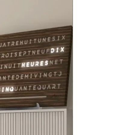
rations, tout en ajoutant une
de charme bohème.
soit pour décorer votre chambre,
alon ou même pour offrir un
mémorable, cet attrape-rêves
aire révèle la profondeur de
nat français. Chez Miiza, chaque
n que nous vous proposons est un
e notre dévouement envers la
té et la qualité du savoir-faire
l, et cet attrape-rêves en est un
age vibrant.