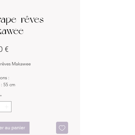
rape-rêves
kawee
Prix
0 €
-rêves Makawee
ons :
 : 55 cm
 : 34 cm
*
x :
tté, perles bois, plumes, dentelle,
er au panier
if :