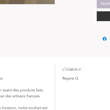
Dimensi
Ajout
Hauteur
Découvr
Papier 
une pièc
créativi
Chaque 
en Papi
pliée à 
haute qu
vibrante
Créatrice
créant u
réchauff
te.
Rejane G.
Ce Ceri
 avant des produits faits
de l'har
ar des artisans français.
pliage 
contemp
 livraison, notre souhait est
avec une