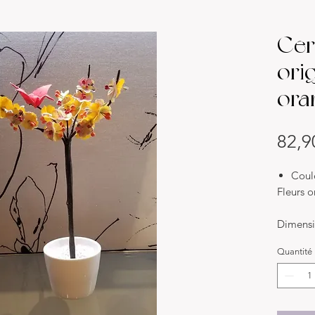
Cer
ori
ora
82,9
Coul
Fleurs 
Dimensi
hauteur
Quantité
Chaque f
diamètr
pétale à