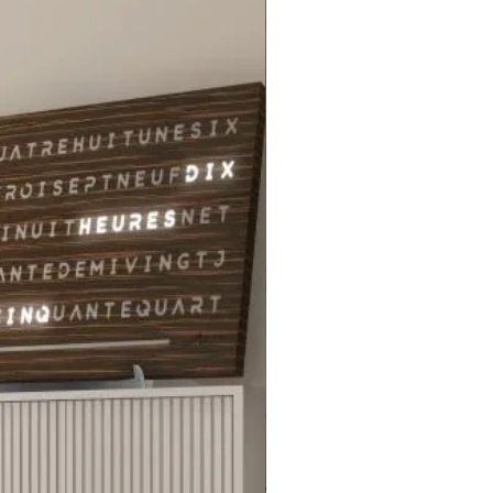
iza, chaque pièce que nous vous
ns raconte une histoire unique, et
ier en est un exemple
issant.