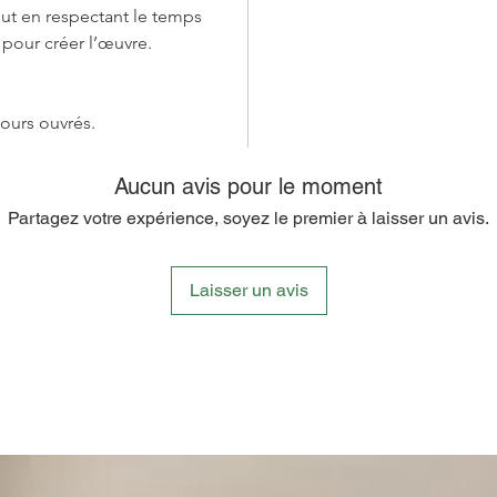
out en respectant le temps
rendu ré
n pour créer l’œuvre.
l'engag
artistiqu
jours ouvrés.
Le Ceri
Fleurs O
apporte
Aucun avis pour le moment
espace. 
Partagez votre expérience, soyez le premier à laisser un avis.
ambianc
votre d
célébrer
Laisser un avis
Que ce 
pour l'a
une touc
pour off
en Papi
Orangée
envers l'