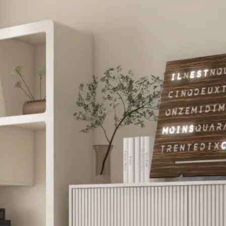
Chez Mi
présento
ce ceris
resplend