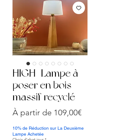
HIGH | Lampe à
poser en bois
massif recyclé
Prix
À partir de
109,00€
promotionnel
10% de Réduction sur La Deuxième
Lampe Achetée
Choix d'abat-jour
*