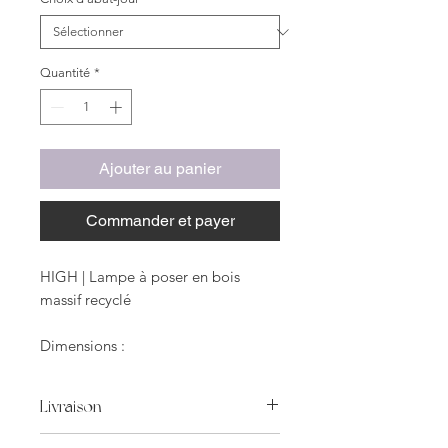
Quantité
*
Ajouter au panier
Commander et payer
HIGH | Lampe à poser en bois
massif recyclé
Dimensions :
Largeur: 10 centimètres
Hauteur: 40 centimètres
Livraison
Profondeur: 10 centimètres
Livraison incluse en porte à porte.