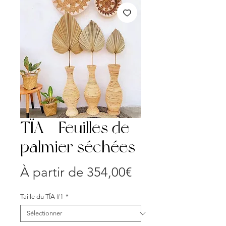
TÏA - Feuilles de
palmier séchées
Prix
À partir de
354,00€
promotionnel
Taille du TÏA #1
*