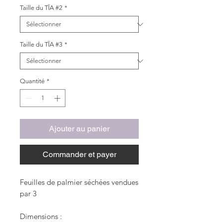
Taille du TÏA #2
*
Taille du TÏA #3
*
Quantité
*
Ajouter au panier
Commander et payer
Feuilles de palmier séchées vendues
par 3
Dimensions :