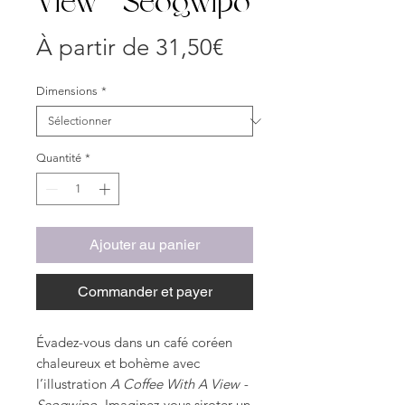
View - Seogwipo
Prix
À partir de
31,50€
promotionnel
Dimensions
*
Quantité
*
Ajouter au panier
Commander et payer
Évadez-vous dans un café coréen
chaleureux et bohème avec
l’illustration
A Coffee With A View -
Seogwipo
. Imaginez-vous siroter un