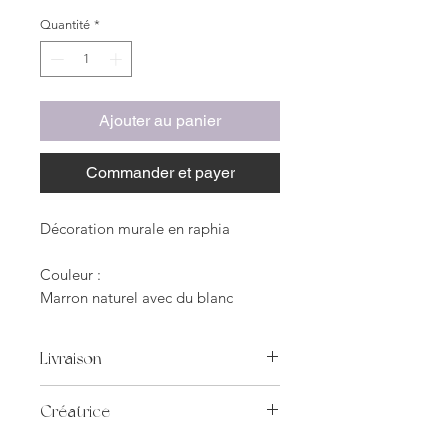
Quantité
*
Ajouter au panier
Commander et payer
Décoration murale en raphia
Couleur :
Marron naturel avec du blanc
Dimensions :
Livraison
Diamètre 23cm
Livraison incluse en porte à porte.
Créatrice
Matériaux :
Raphia,
Nous sommes fiers de mettre en