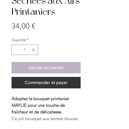
Séchées aux Airs
Printaniers
Prix
34,00 €
Quantité
*
Ajouter au panier
Commander et payer
Adoptez le bouquet printanier
MAYLIE pour une touche de
fraîcheur et de délicatesse.
Ce joli bouquet aux teintes douces
de rose, beige et vert inspire la