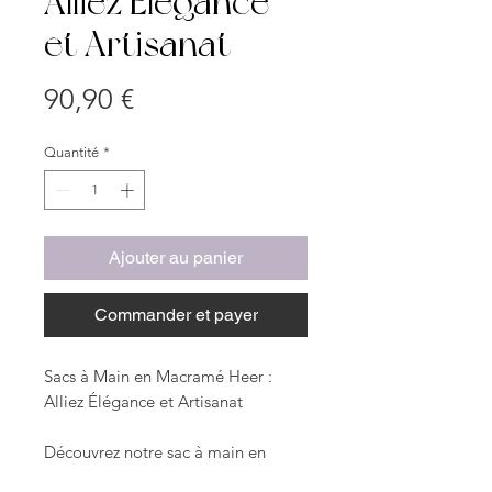
Alliez Élégance
et Artisanat
Prix
90,90 €
Quantité
*
Ajouter au panier
Commander et payer
Sacs à Main en Macramé Heer :
Alliez Élégance et Artisanat
Découvrez notre sac à main en
macramé "Heer", une fusion