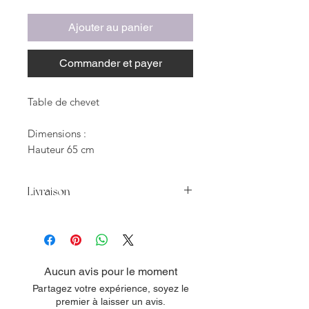
Ajouter au panier
Commander et payer
Table de chevet
Dimensions :
Hauteur 65 cm
Profondeur 30 cm
Longueur 45 cm
Livraison
Matériaux :
Nos produits étant faits
Bois contreplaqué
main dans des ateliers, nous ne
Rottin
pouvons garantir une
disponibilité dans les stocks.
Aucun avis pour le moment
Descriptif :
Les matériaux étant naturels,
Partagez votre expérience, soyez le
Entrez dans le monde envoûtant de
nous ne pouvons contrôler les
premier à laisser un avis.
l'artisanat balinais grâce à notre