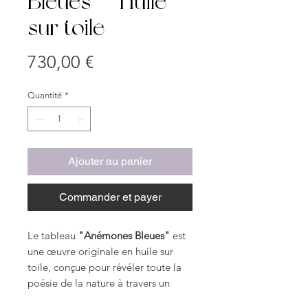
Bleues” – Huile
sur toile
Prix
730,00 €
Quantité
*
Ajouter au panier
Commander et payer
Le tableau
"Anémones Bleues"
est
une œuvre originale en huile sur
toile, conçue pour révéler toute la
poésie de la nature à travers un
regard artistique. Cette création