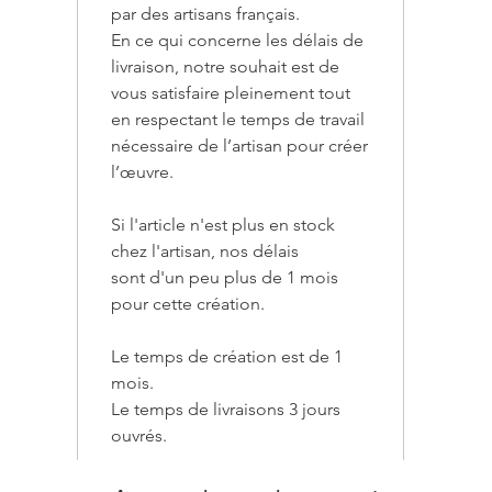
par des artisans français.
chaque t
En ce qui concerne les délais de
créées p
visuelle
livraison, notre souhait est de
vous satisfaire pleinement tout
Confecti
en respectant le temps de travail
chaque t
nécessaire de l’artisan pour créer
révèle l
l’œuvre.
artisana
l'artisa
Si l'article n'est plus en stock
ergonom
chez l'artisan, nos délais
prise e
sont d'un peu plus de 1 mois
pour cette création.
Cette ta
conçue 
Le temps de création est de 1
d'authe
mois.
dégustat
Le temps de livraisons 3 jours
du matin
ouvrés.
de toute
objet qu