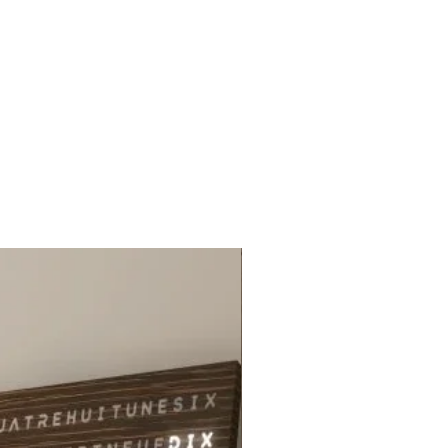
quotidiens.
oit pour enrichir votre collection
nat authentique, pour offrir un
de qualité ou pour élever vos
 de détente, cette tasse sans
grès émaillé reflète la passion
rtisanat français. Chez Miiza,
pièce que nous vous présentons
 notre engagement envers la
l'esthétique et l'art de vivre, et
sse en grès émaillé en est un
saisissant.