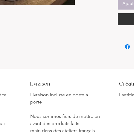
Descript
Ajout
Nous so
pièce ex
une Tas
Cette cr
harmonie
beauté d
de l'éma
fois est
Chaque 
que nou
de l'art
Livraison
Créat
pour sa 
ièce
Livraison incluse en porte à
Laetiti
organiqu
porte
créer un
l'usage 
Nous sommes fiers de mettre en
sai
avant des produits faits
L'émail
main dans des ateliers français
de coule