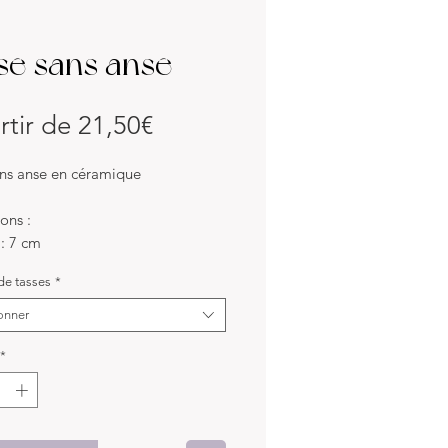
se sans anse
Prix
rtir de
21,50€
promotionnel
ans anse en céramique
ons :
 : 7 cm
 : 7.5 cm
e tasses
*
115 gr
onner
nce : 122 ml
*
x :
ail blanc et trainée léopard