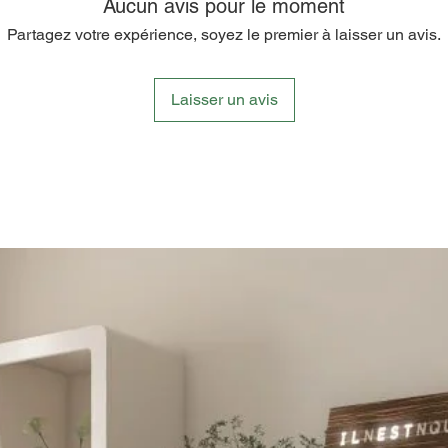
rituels 
Aucun avis pour le moment
Partagez votre expérience, soyez le premier à laisser un avis.
Que ce s
d'artisa
cadeau 
Laisser un avis
moments
anse en 
pour l'a
chaque 
incarne
qualité, 
cette ta
exemple 