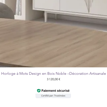
Horloge à Mots Design en Bois Noble –Décoration Artisanale
Aperçu rapide
Prix
3 120,00 €