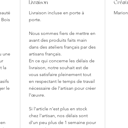
Livraison
Créat
Coul
les 
beauté
Livraison incluse en porte à
Mario
perso
 Bois
porte.
préfé
Nous sommes fiers de mettre en
Design A
avant des produits faits main
Tech
dans des ateliers français par des
prése
ou une
artisans français.
nœuds
ur
En ce qui concerne les délais de
visue
 la
livraison, notre souhait est de
Pomp
vous satisfaire pleinement tout
sont 
asifs
en respectant le temps de travail
coule
er le
nécessaire de l’artisan pour créer
esthé
l’œuvre.
Décorat
Si l'article n'est plus en stock
Adap
pour 
chez l'artisan, nos délais sont
bure
 en
d'un peu plus de 1 semaine pour