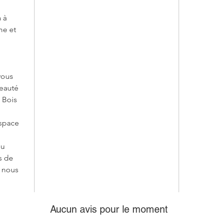
Bois Na
 à
maintena
ajoutez 
me et
à votre 
Explore
décorat
vous
découvri
beauté
faites à
 Bois
notre pr
des coul
espace
contacte
ou
s de
à nous
Aucun avis pour le moment