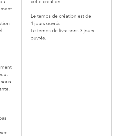
souha
 où
cette création.
et de
tement
Facil
Le temps de création est de
boucl
ation
4 jours ouvrés.
tentu
l.
Le temps de livraisons 3 jours
insta
ouvrés.
Entretie
Nett
beaut
ement
dépo
peut
chif
r sous
l'asp
ante.
Prote
direc
exces
bois 
pas,
Transfo
 sec
artisan