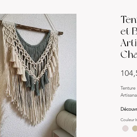
Ten
et B
Art
Cha
104,
Tenture
Artisan
Découvr
Macramé
Couleur In
d'artisa
votre dé