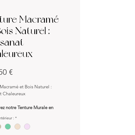
ture Macramé
ois Naturel :
isanat
leureux
Prix
50 €
 Macramé et Bois Naturel :
at Chaleureux
ez notre Tenture Murale en
 et Bois Naturel, une pièce
térieur :
*
nat qui apporte chaleur et style à
cor intérieur. Parfaite pour ajouter