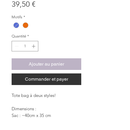
Prix
39,50 €
Motifs
*
Quantité
*
Ajouter au panier
Commander et payer
Tote bag à deux styles!
Dimensions :
Sac : ~40cm x 35 cm
Poche : ~ 30cm x 16cm