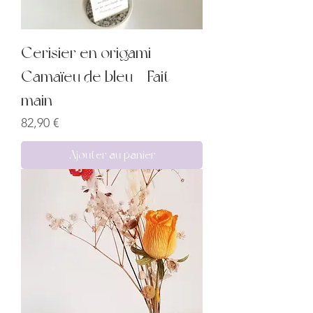
Cerisier en origami –
Camaïeu de bleu – Fait
main
Prix
82,90 €
Ajouter au panier