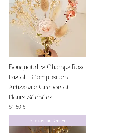
Bouquet des Champs Rose
Pastel – Composition
Artisanale Crépon et
Fleurs Séchées
Prix
81,50 €
Ajouter au panier