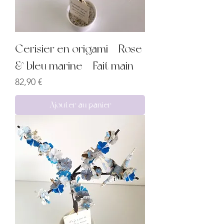
Cerisier en origami – Rose
& bleu marine – Fait main
Prix
82,90 €
Ajouter au panier