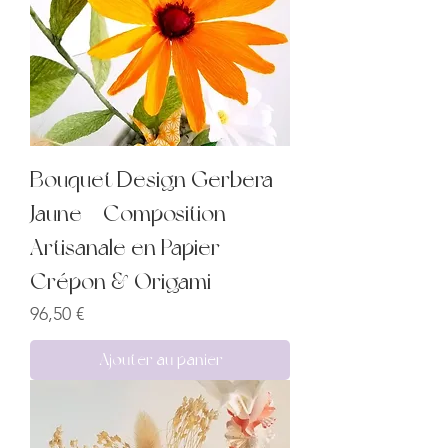
Bouquet Design Gerbera
Jaune – Composition
Artisanale en Papier
Crépon & Origami
Prix
96,50 €
Ajouter au panier