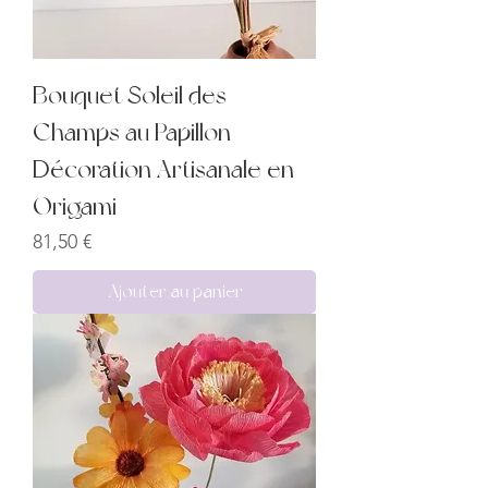
Bouquet Soleil des
Champs au Papillon –
Décoration Artisanale en
Origami
Prix
81,50 €
Ajouter au panier