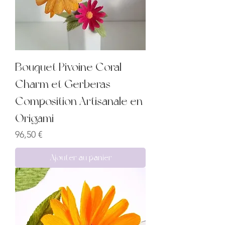
Bouquet Pivoine Coral
Charm et Gerberas –
Composition Artisanale en
Origami
Prix
96,50 €
Ajouter au panier