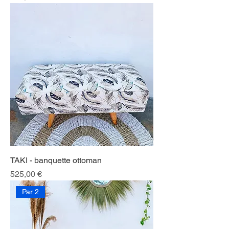
TAKI - banquette ottoman
Prix
525,00 €
Par 2