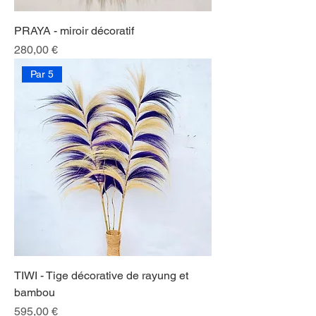
PRAYA - miroir décoratif
Prix
280,00 €
Par 5
TIWI - Tige décorative de rayung et
bambou
Prix
595,00 €