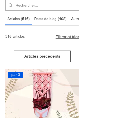
Articles (516)
Posts de blog (402)
Autres pages (76)
516 articles
Filtrer et trier
Articles précédents
par 3