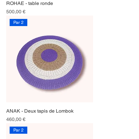
ROHAE - table ronde
Prix
500,00 €
Par 2
ANAK - Deux tapis de Lombok
Prix
460,00 €
Par 2