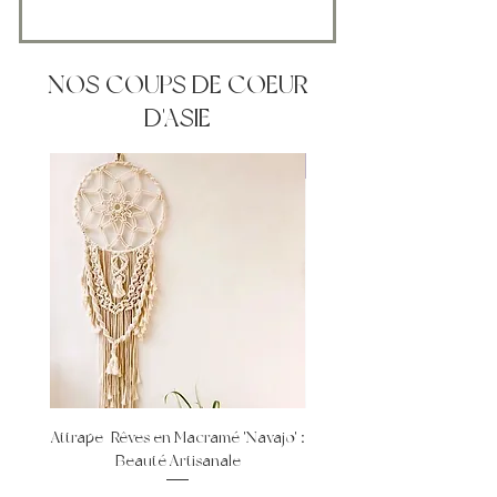
NOS COUPS DE COEUR
D'ASIE
Promo pour 2
Attrape-Rêves en Macramé 'Navajo' :
Porte-Plante en Macramé '
Beauté Artisanale
Spiral' : Élégance à Deux