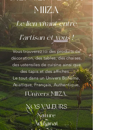
MIIZA
Le lien vivant entre
l’artisan et vous !
Vous trouverez ici des produits de
décoration, des tables, des chaises,
des
ustensiles de cuisine ainsi que
des
tapis et des affiches...
Le tout
dans
un Univers Bohème,
Asiatique, Français, Authentique,
l'Univers MIIZA.
NOS VALEURS
Nature
Artisanat