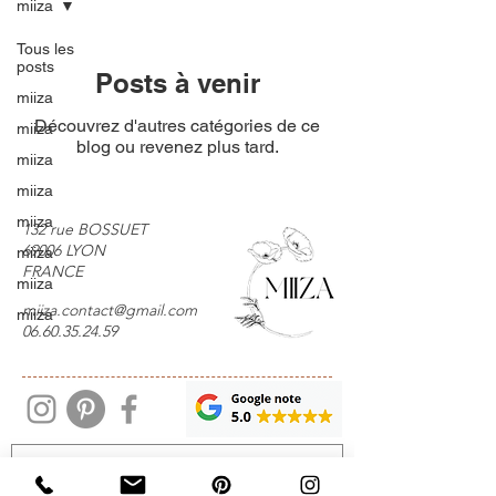
miiza
Tous les
posts
Posts à venir
miiza
Découvrez d'autres catégories de ce
miiza
blog ou revenez plus tard.
miiza
miiza
miiza
132 rue BOSSUET
69006 LYON
miiza
FRANCE
miiza
miiza.contact@gmail.com
miiza
06.60.35.24.59