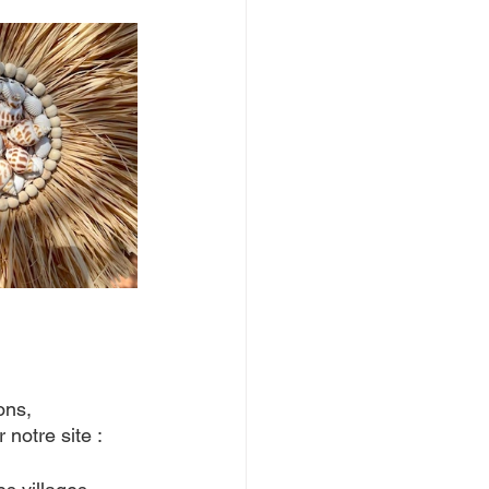
ons, 
otre site : 