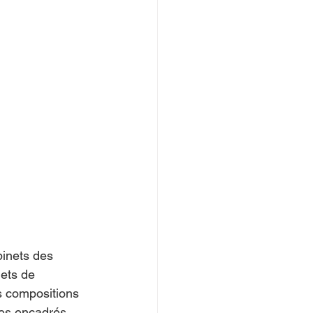
binets des 
ets de 
s compositions 
es encadrés, 