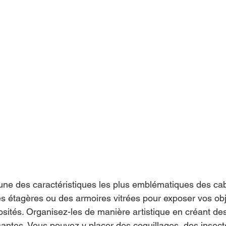
l'une des caractéristiques les plus emblématiques des ca
des étagères ou des armoires vitrées pour exposer vos obj
iosités. Organisez-les de manière artistique en créant de
santes. Vous pouvez y placer des coquillages, des insect