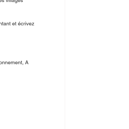
s villages 
ant et écrivez 
ronnement, A 