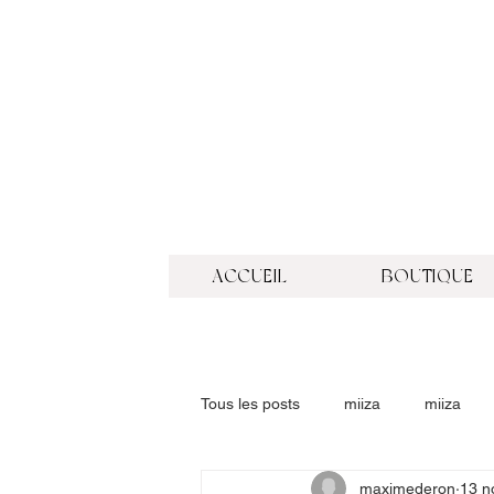
ACCUEIL
BOUTIQUE
Tous les posts
miiza
miiza
maximederon
13 n