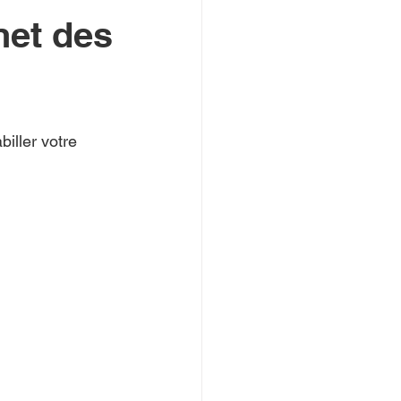
net des
iller votre 