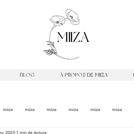
BLOG
À PROPOS DE MIIZA
miiza
miiza
miiza
miiza
miiza
miiza
ov. 2023
1 min de lecture