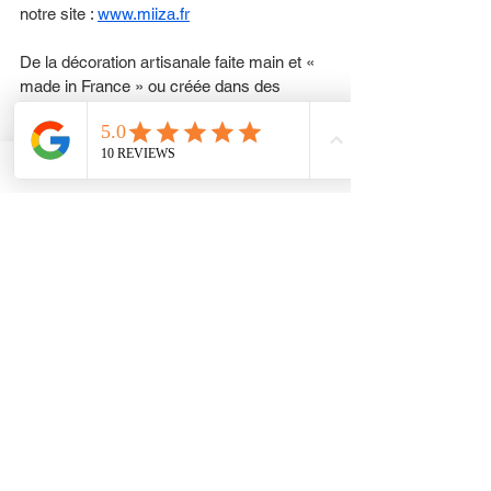
notre site : 
www.miiza.fr
De la décoration artisanale faite main et « 
made in France » ou créée dans des 
villages Asiatiques. 
Vous ne pouvez pas vous tromper avec 
une carte cadeau. Choisissez un montant 
et écrivez un message personnalisé pour 
rendre ce cadeau unique