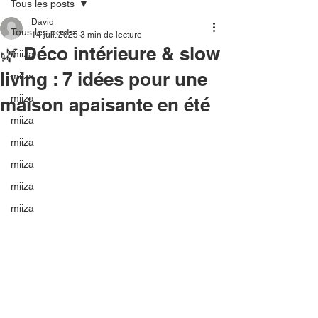
Tous les posts
David
Tous les posts
14 juil. 2025
3 min de lecture
🌿 Déco intérieure & slow
miiza
living : 7 idées pour une
miiza
miiza
maison apaisante en été
miiza
miiza
miiza
miiza
miiza