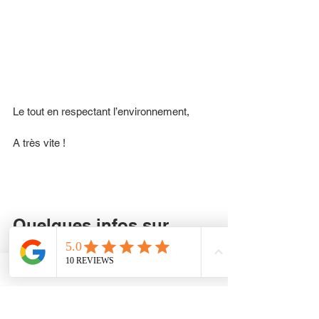
Le tout en respectant l’environnement,
A très vite ! 
Quelques infos sur 
Chelles 
Chelles
 (/ʃɛl/) est une commune française 
située dans le département de Seine-et-
Marne, en région Île-de-France et faisant 