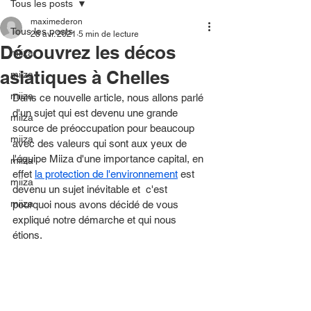
Tous les posts
maximederon
Tous les posts
28 avr. 2021
5 min de lecture
Découvrez les décos
miiza
asiatiques à Chelles
miiza
miiza
Dans ce nouvelle article, nous allons parlé 
d'un sujet qui est devenu une grande 
miiza
source de préoccupation pour beaucoup 
miiza
avec des valeurs qui sont aux yeux de 
l'équipe Miiza d'une importance capital, en 
miiza
effet 
la protection de l'environnement
 est 
miiza
devenu un sujet inévitable et  c'est 
miiza
pourquoi nous avons décidé de vous 
expliqué notre démarche et qui nous 
étions. 