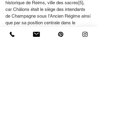
historique de Reims, ville des sacres[5], 
car Châlons était le siège des intendants 
de Champagne sous l'Ancien Régime ainsi 
que par sa position centrale dans le 
département. Reims est ainsi la sous-
préfecture la plus peuplée de France et la 
commune la plus peuplée du pays à ne 
pas être préfecture de département.
La ville est surnommée « la cité des 
sacres » ou « la cité des rois ». En effet, 
c'est sur le futur emplacement de la 
cathédrale Notre-Dame de Reims que 
Clovis est baptisé par saint Remi et que 
furent sacrés un grand nombre de rois 
carolingiens puis capétiens pendant plus 
de dix siècles de Louis le Pieux en 816 
jusqu'à Charles X en 1825. Outre la 
cathédrale, le patrimoine culturel et 
historique de Reims est important ; il 