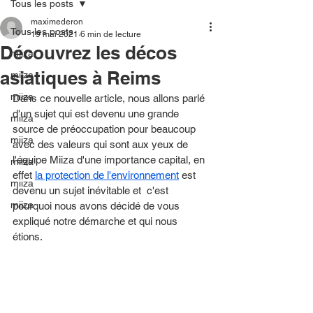
Tous les posts
maximederon
Tous les posts
19 mai 2021
6 min de lecture
Découvrez les décos
miiza
asiatiques à Reims
miiza
miiza
Dans ce nouvelle article, nous allons parlé 
d'un sujet qui est devenu une grande 
miiza
source de préoccupation pour beaucoup 
miiza
avec des valeurs qui sont aux yeux de 
l'équipe Miiza d'une importance capital, en 
miiza
effet 
la protection de l'environnement
 est 
miiza
devenu un sujet inévitable et  c'est 
miiza
pourquoi nous avons décidé de vous 
expliqué notre démarche et qui nous 
étions. 