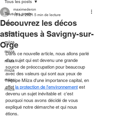
Tous les posts
maximederon
Tous les posts
13 avr. 2021
5 min de lecture
Découvrez les décos
miiza
asiatiques à Savigny-sur-
miiza
miiza
Orge
miiza
Dans ce nouvelle article, nous allons parlé 
d'un sujet qui est devenu une grande 
miiza
source de préoccupation pour beaucoup 
miiza
avec des valeurs qui sont aux yeux de 
miiza
l'équipe Miiza d'une importance capital, en 
effet 
la protection de l'environnement
 est 
miiza
devenu un sujet inévitable et  c'est 
pourquoi nous avons décidé de vous 
expliqué notre démarche et qui nous 
étions. 