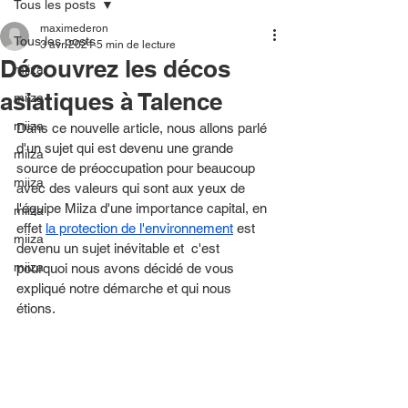
Tous les posts
maximederon
Tous les posts
3 avr. 2021
5 min de lecture
Découvrez les décos
miiza
asiatiques à Talence
miiza
miiza
Dans ce nouvelle article, nous allons parlé 
d'un sujet qui est devenu une grande 
miiza
source de préoccupation pour beaucoup 
miiza
avec des valeurs qui sont aux yeux de 
l'équipe Miiza d'une importance capital, en 
miiza
effet 
la protection de l'environnement
 est 
miiza
devenu un sujet inévitable et  c'est 
miiza
pourquoi nous avons décidé de vous 
expliqué notre démarche et qui nous 
étions. 