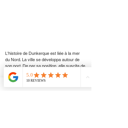
L'histoire de Dunkerque est liée à la mer 
du Nord. La ville se développa autour de 
son port. De par sa position, elle suscita de 
nombreuses convoitises et appartint 
périodiquement au comté de Flandre, au 
royaume d'Espagne (Pays-Bas 
espagnols), des Pays-Bas méridionaux 
(ou, en latin, Belgica Regia), aux royaumes 
d'Angleterre et de France. Le 25 juin 1658, 
elle changea trois fois de nationalité et 
devint définitivement française le 27 
octobre 1662.