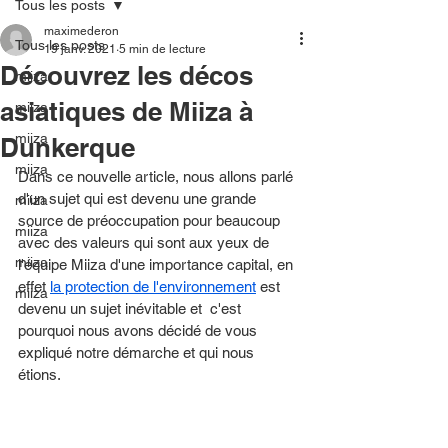
Tous les posts
maximederon
Tous les posts
19 janv. 2021
5 min de lecture
Découvrez les décos
miiza
asiatiques de Miiza à
miiza
miiza
Dunkerque
miiza
Dans ce nouvelle article, nous allons parlé 
d'un sujet qui est devenu une grande 
miiza
source de préoccupation pour beaucoup 
miiza
avec des valeurs qui sont aux yeux de 
miiza
l'équipe Miiza d'une importance capital, en 
effet 
la protection de l'environnement
 est 
miiza
devenu un sujet inévitable et  c'est 
pourquoi nous avons décidé de vous 
expliqué notre démarche et qui nous 
étions. 