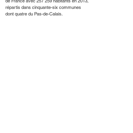
de France avec 257 259 habitants en 2013, 
répartis dans cinquante-six communes 
dont quatre du Pas-de-Calais. 