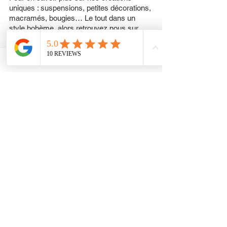
uniques : suspensions, petites décorations, 
macramés, bougies… Le tout dans un 
style bohème, alors retrouvez nous sur 
notre site : 
www.miiza.fr
De la décoration artisanale faite main et « 
made in France » ou créée dans des 
villages Asiatiques.
Vous ne pouvez pas vous tromper avec 
une carte cadeau. Choisissez un montant 
et écrivez un message personnalisé pour 
rendre ce cadeau unique.