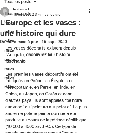
Tous les posts
fredfauvet
Tous les posts
19 déc. 2022
3 min de lecture
L’Europe et les vases :
miiza
une histoire qui dure
miiza
miiza
Dernière mise à jour :
15 sept. 2023
Les vases décoratifs existent depuis 
miiza
l'Antiquité, 
découvrez leur histoire 
miiza
fascinante
 !
miiza
Les premiers vases décoratifs ont été 
miiza
fabriqués en Grèce, en Égypte, en 
miiza
Mésopotamie, en Perse, en Inde, en 
Chine, au Japon, en Corée et dans 
d'autres pays. Ils sont appelés "peinture 
sur vase" ou "peinture sur poterie". La plus 
ancienne poterie peinte connue a été 
produite au cours de la période néolithique 
(10 000 à 4500 av. J.-C.). Ce type de 
poterie est également appelé "poterie 