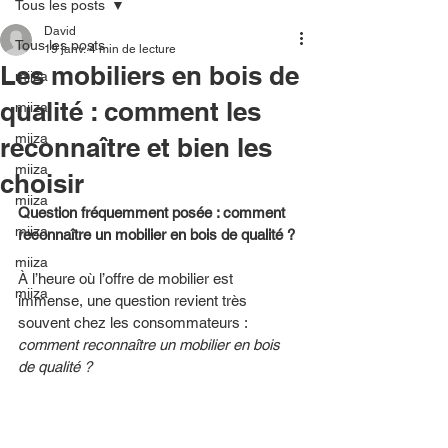
Tous les posts
David
Tous les posts
19 janv.
4 min de lecture
Les mobiliers en bois de
miiza
qualité : comment les
miiza
miiza
reconnaître et bien les
miiza
choisir
miiza
Question fréquemment posée : comment 
miiza
reconnaître un mobilier en bois de qualité ?
miiza
À l’heure où l’offre de mobilier est 
miiza
immense, une question revient très 
souvent chez les consommateurs : 
comment reconnaître un mobilier en bois 
de qualité ?