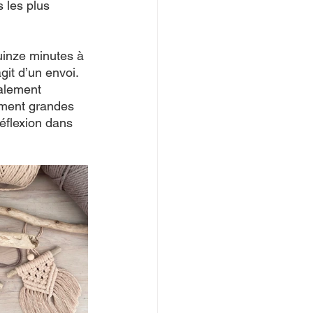
 les plus 
uinze minutes à 
git d’un envoi. 
alement 
iment grandes 
réflexion dans 