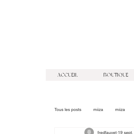
ACCUEIL
BOUTIQUE
Tous les posts
miiza
miiza
fredfauvet
19 sept.