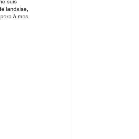
me suis 
te landaise, 
orpore à mes 