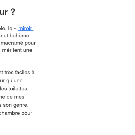
ur ?
e, le « 
miroir 
re et bohème 
n macramé pour 
i méritent une 
 très faciles à 
mur qu’une 
s toilettes, 
Une de mes 
s son genre. 
chambre pour 