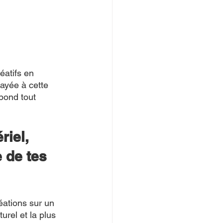
atifs en 
ayée à cette 
pond tout 
iel, 
 de tes 
éations sur un 
urel et la plus 