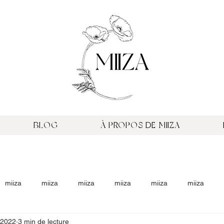
BLOG
À PROPOS DE MIIZA
miiza
miiza
miiza
miiza
miiza
miiza
 2022
3 min de lecture