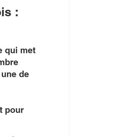
is :
e qui met 
mbre 
 une de 
t pour 