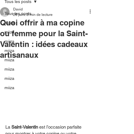
Tous les posts
David
Tous les posts
26 janv.
3 min de lecture
Quoi offrir à ma copine
miiza
ou femme pour la Saint-
miiza
miiza
Valentin : idées cadeaux
miiza
artisanaux
miiza
miiza
miiza
miiza
La 
Saint-Valentin
 est l’occasion parfaite 
pour montrer à votre copine ou votre 