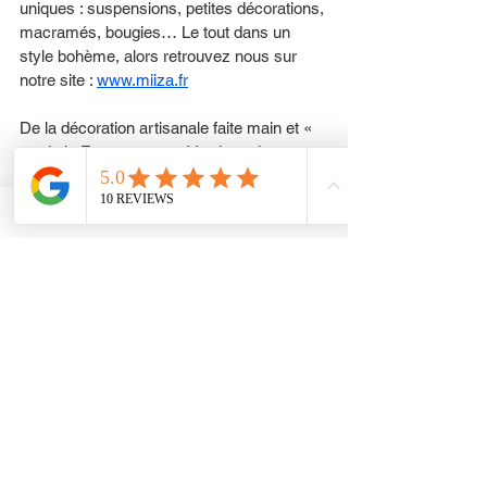
uniques : suspensions, petites décorations, 
macramés, bougies… Le tout dans un 
style bohème, alors retrouvez nous sur 
notre site : 
www.miiza.fr
De la décoration artisanale faite main et « 
made in France » ou créée dans des 
villages Asiatiques ou d'ailleurs. 
Vous ne pouvez pas vous tromper avec 
une carte cadeau. Choisissez un montant 
et écrivez un message personnalisé pour 
rendre ce cadeau unique.