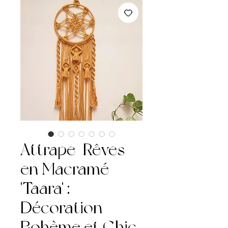
Attrape-Rêves
en Macramé
'Taara' :
Décoration
Bohème et Chic