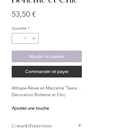
Prix
53,50 €
Quantité
*
Ajouter au panier
Commander et payer
Attrape-Rêves en Macramé 'Taara' :
Décoration Bohème et Chic
Ajoutez une touche
d'émerveillement à votre intérieur
avec l'attrape-rêves en macramé
Conseil d'entretien
"Taara", une pièce unique qui allie