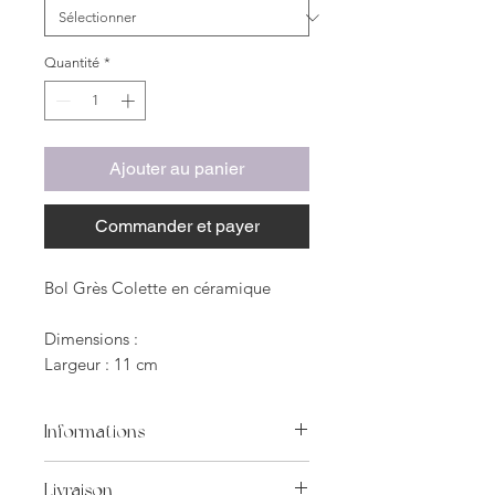
Quantité
*
Ajouter au panier
Commander et payer
Bol Grès Colette en céramique
Dimensions :
Largeur : 11 cm
Hauteur : 7 cm
Longeur : 11 cm
Informations
Poids : 420 gr
Toutes les pièces sont
Livraison
Contenance : 400 ml