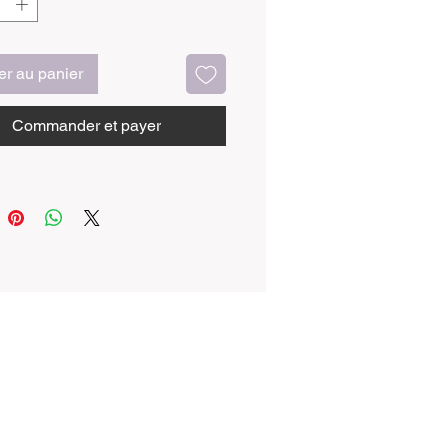
-nous vous présenter nos Bougies
e véritables œuvres d'art
ses créées avec passion et
ment.
er au panier
Bougie Arche est confectionnée à
Commander et payer
avec un souci du détail
onnel, reflétant notre engagement
a qualité et l'authenticité. Ces
 ne sont pas seulement des
de lumière, mais aussi des pièces
ives qui apportent une touche de
à votre espace.
bles dans des teintes élégantes de
ris, taupe et rose pâle, nos
 émettent une lueur chaleureuse
ante. Fabriquées à partir de cire
de haute qualité, elles offrent une
ion propre et sûre, sans émission