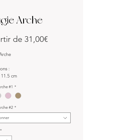
gie Arche
Prix
rtir de
31,00€
promotionnel
Arche
ons :
 11.5 cm
rche #1
*
x :
soja
rche #2
*
 :
onner
ris, taupe ou rose pâle
*
tion :