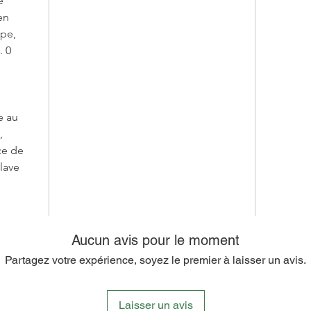
e
en
Chez Mi
ope,
propose
. 0
célèbren
préserva
Command
coqueti
e au
d'huîtr
,
à un niv
rce de
d'authen
 lave
Aucun avis pour le moment
Partagez votre expérience, soyez le premier à laisser un avis.
Laisser un avis