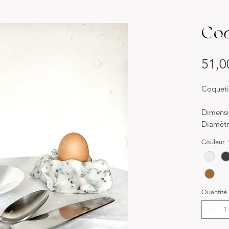
Coq
51,0
Coquet
Dimensi
Diamètr
Hauteur
Couleur
Poids = 
Matériau
Coquille
Quantité
les mod
noir, bl
violet, 