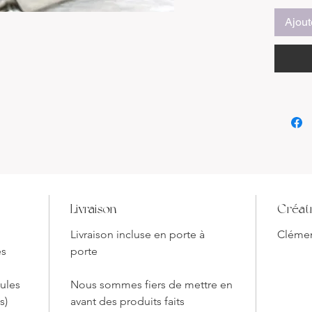
Les colo
naturels
Ajout
Descript
Élégance
Chaque 
conçu à 
d'huître
est uniq
ces coqu
une esth
authent
Livraison
Créat
unique 
Livraison incluse en porte à
Clémen
+100% V
és
porte
coquetie
matéria
ules
Nous sommes fiers de mettre en
pigment.
s)
avant des produits faits
complém