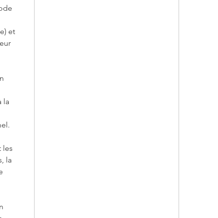
naturels
mode
nos coq
hommage
e) et
la natur
ieur
Artisana
sommes 
en
françai
est fabr
 la
de nos a
une qual
durabili
el.
Un Cade
 les
coqueti
, la
d'huître
e
cher, ou
collecti
incarne 
n
artisana