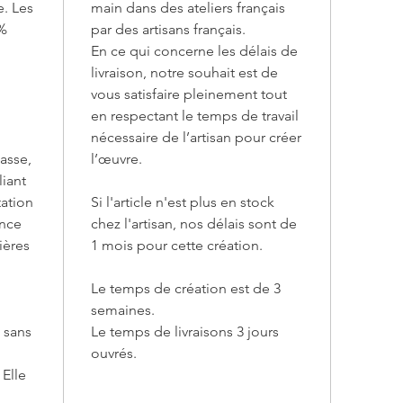
. Les
main dans des ateliers français
table, q
0%
par des artisans français.
exubéra
En ce qui concerne les délais de
la natur
livraison, notre souhait est de
vous satisfaire pleinement tout
Palette
en respectant le temps de travail
Disponi
inspirée
nécessaire de l’artisan pour créer
français
casse,
l’œuvre.
de teint
liant
options
tation
Si l'article n'est plus en stock
blanc, l
ance
chez l'artisan, nos délais sont de
rose, le 
ières
1 mois pour cette création.
personna
Le temps de création est de 3
Coloran
semaines.
Chez Mi
 sans
Le temps de livraisons 3 jours
soutenir
ouvrés.
France. 
 Elle
exclusi