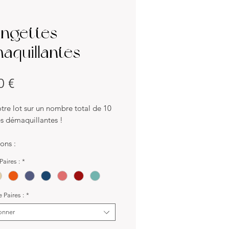
Lingettes
aquillantes
Prix
0 €
tre lot sur un nombre total de 10
es démaquillantes !
ons :
cm
Paires :
*
x :
e 100% coton imprimé et une face
Paires :
*
 de bambou.
onner
f :