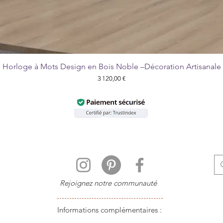
Horloge à Mots Design en Bois Noble –Décoration Artisanale
Aperçu rapide
Prix
3 120,00 €
Rejoignez notre communauté
Informations complémentaires :