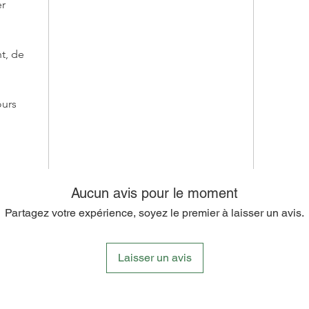
er
Utilisab
applique
douceur,
t, de
réutili
élément 
soins. L
ours
idéales 
Chaque f
lingette
contrib
en appré
Aucun avis pour le moment
caractér
Partagez votre expérience, soyez le premier à laisser un avis.
Miiza. C
mêle à 
pour off
Laisser un avis
respecte