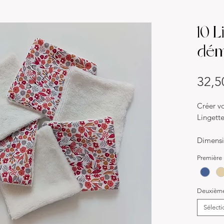
10 
dém
32,5
Créer vo
Lingett
Dimensi
10x10 
Première 
Matériau
Une fac
Deuxième 
éponge
Sélecti
Descripti