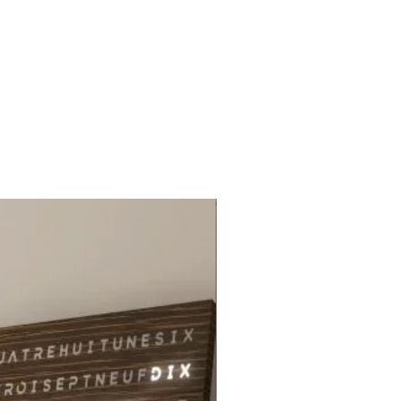
gn élégant. À chaque découpe,
sentez l'esprit de Bali dans
ns.
grant nos planches à découper
en teck de Bali dans vos cuisine,
itez un peu de l'Indonésie chez
haque planche raconte une
 balinaise tout en reflétant notre
ent envers un artisanat durable
ctueux de la nature. Que ce soit
éparer un simple repas ou pour
ir des amis, nos planches ajoutent
che d'authenticité et de charme
 à chaque moment.
 notre collection et laissez-
uire par la simplicité élégante et
fication profonde de nos planches