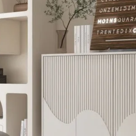
à décou
on croit
de pair
vous cho
l'esprit
une sour
chaque e