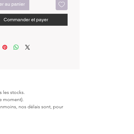
er au panier
f :
otre superbe collection d'ensemble
Commander et payer
ches à découper longues en teck,
on parfaite entre l'âme de Bali et
bois.
planche à découper longue en
e nous proposons est bien plus
mple outil de cuisine. Le secret
ans le fait que toutes les variétés
 sont cultivées à la main en
ie. Chaque arbre grandit avec les
s mains balinaises, portant en lui
 les stocks.
oire de croissance unique.
 le moment).
anmoins, nos délais sont, pour
sans balinais, avec leur talent
nnel, transforment le teck en de
les joyaux. Chaque planche est une
art où la beauté naturelle s'unit à