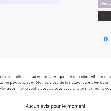
Ajout
Descripti
Voici n
de plan
une fusi
l'art du 
Chaque 
teck qu
qu'un si
réside d
de tecks
Indonés
soins de
ns des ateliers, nous ne pouvons garantir une disponibilité dans
une hist
ous ne pouvons contrôler les aléas de la nature (du moins pour
e livraison, notre souhait est de vous satisfaire au maximum, né
Nos arti
exceptio
véritab
Aucun avis pour le moment
œuvre d'