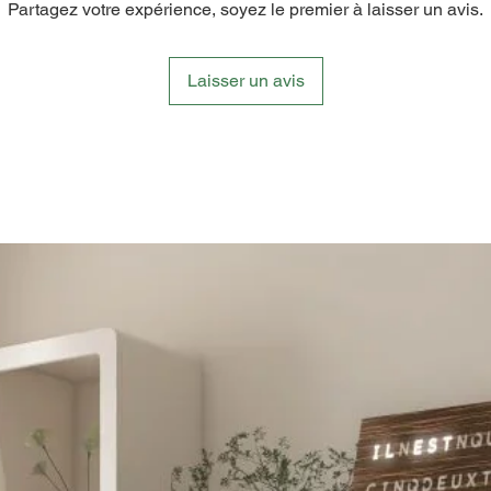
Partagez votre expérience, soyez le premier à laisser un avis.
un desi
vous res
vos mai
Laisser un avis
En inté
longues 
vous inv
vous. C
histoire
engagem
et respe
pour pr
accueill
une tou
naturel
Explorez
vous séd
la signi