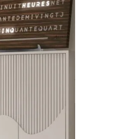
per longues en teck. Chez Miiza,
 que la nature et l'artisanat vont
. Chaque planche que
isissez vous invite à apporter
 envoûtant de Bali dans vos cuisine,
ce d'inspiration pour sublimer
xpérience culinaire.