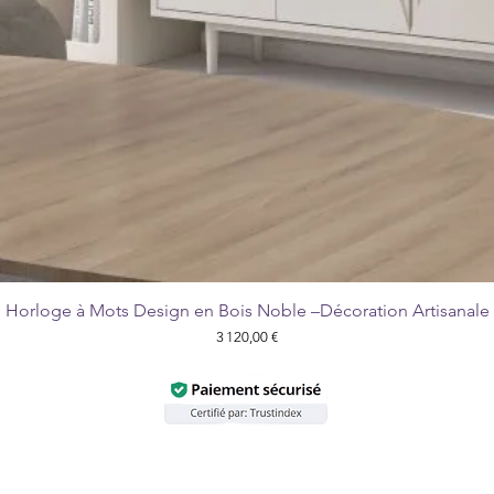
Horloge à Mots Design en Bois Noble –Décoration Artisanale
Aperçu rapide
Prix
3 120,00 €