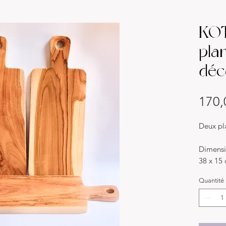
KOT
pla
déc
170,
Deux pl
Dimensi
38 x 15
Quantité
Matériau
Teck nat
poussent
main.