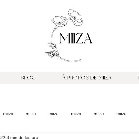
BLOG
À PROPOS DE MIIZA
miiza
miiza
miiza
miiza
miiza
miiza
022
3 min de lecture