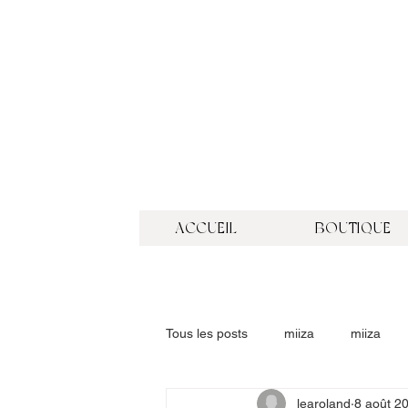
ACCUEIL
BOUTIQUE
Tous les posts
miiza
miiza
learoland
8 août 2